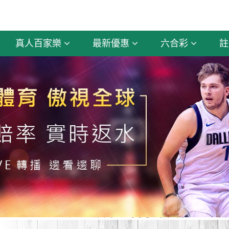
真人百家樂
最新優惠
六合彩
註
九州娛樂城百家樂實戰！全新
娛樂百家樂遊戲公式揭露