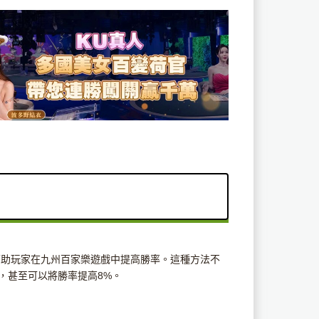
幫助玩家在九州百家樂遊戲中提高勝率。這種方法不
，甚至可以將勝率提高8%。