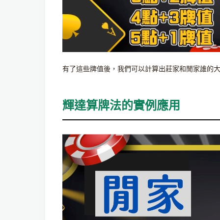
有了這些牌值後，我們可以計算出莊家和閒家誰的
輝達算牌法的實例應用