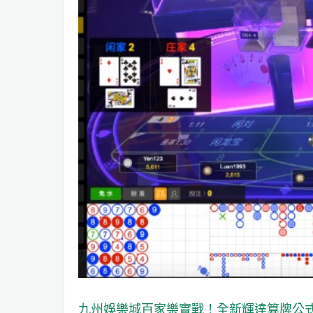
九州娛樂城百家樂實戰！全新輝達算牌公式