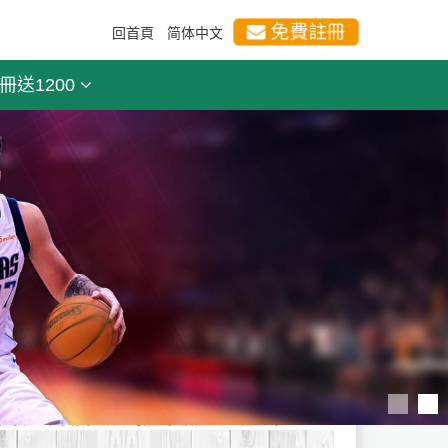
免費註冊
回首頁
简体中文
冊送1200
輝達算牌公式竟高達90勝率！？