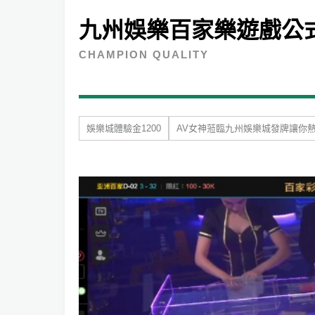
九州娛樂百家樂遊戲公
CHAMPION QUALITY
娛樂城體驗金1200
AV女神蒞臨九州娛樂城發牌讓你