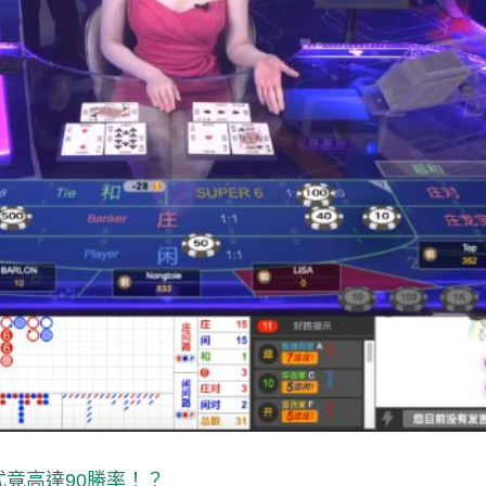
竟高達90勝率！？