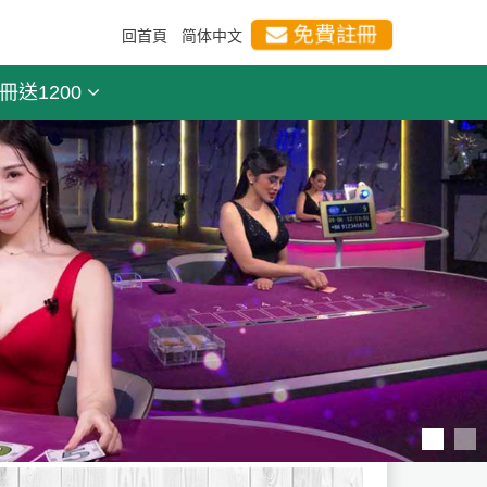
免費註冊
回首頁
简体中文
冊送1200
首頁
娛樂城