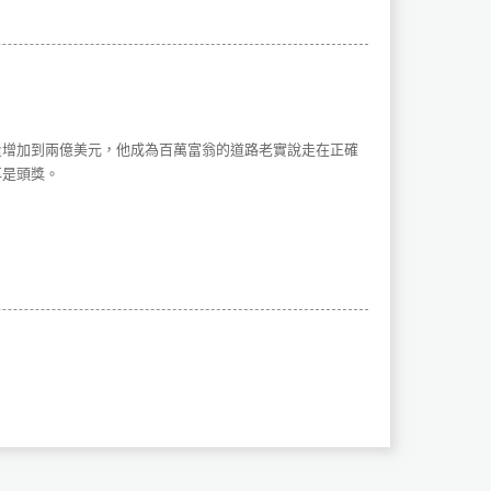
量增加到兩億美元，他成為百萬富翁的道路老實說走在正確
再是頭獎。