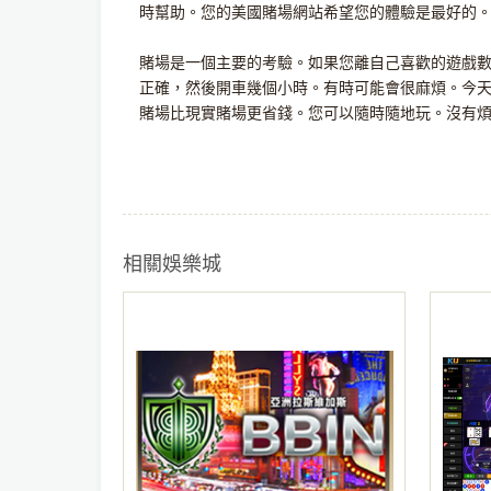
時幫助。您的美國賭場網站希望您的體驗是最好的
賭場是一個主要的考驗。如果您離自己喜歡的遊戲
正確，然後開車幾個小時。有時可能會很麻煩。今
賭場比現實賭場更省錢。您可以隨時隨地玩。沒有
相關娛樂城