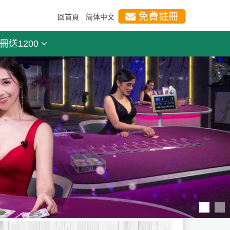
免費註冊
回首頁
简体中文
冊送1200
頁
九州娛樂百家樂遊戲公式揭露
【tha天下現金網】官方網站