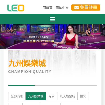
免費註冊
回首頁
简体中文
首頁
九州娛樂城
九州娛樂城
CHAMPION QUALITY
全部消息
九州娛樂城
葡京
玖天娛樂城
運彩