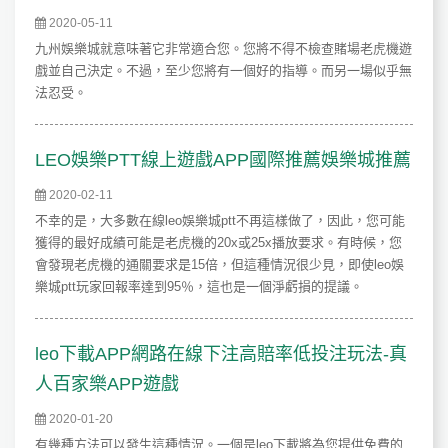
2020-05-11
九州娛樂城就意味著它非常適合您。您將不得不檢查賭場老虎機遊
戲並自己決定。不過，至少您將有一個好的指導。而另一場似乎無
法忍受。
LEO娛樂PTT線上遊戲APP國際推薦娛樂城推薦
2020-02-11
不幸的是，大多數在線leo娛樂城ptt不再這樣做了，因此，您可能
獲得的最好成績可能是老虎機的20x或25x播放要求。有時候，您
會發現老虎機的通關要求是15倍，但這種情況很少見，即使leo娛
樂城ptt玩家回報率達到95％，這也是一個淨虧損的提議。
leo下載APP網路在線下注高賠率低投注玩法-真
人百家樂APP遊戲
2020-01-20
有幾種方法可以發生這種情況。一個是leo下載將為您提供免費的