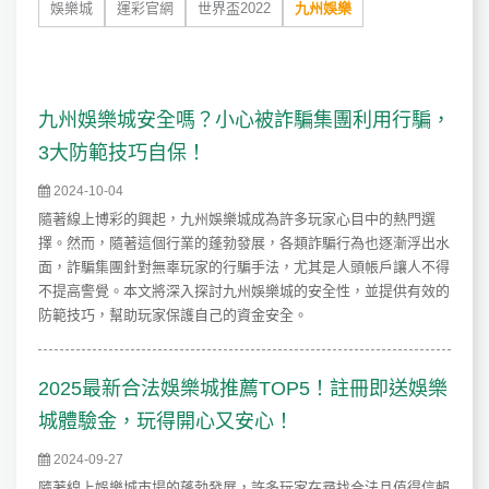
娛樂城
運彩官網
世界盃2022
九州娛樂
九州娛樂城安全嗎？小心被詐騙集團利用行騙，
3大防範技巧自保！
2024-10-04
隨著線上博彩的興起，九州娛樂城成為許多玩家心目中的熱門選
擇。然而，隨著這個行業的蓬勃發展，各類詐騙行為也逐漸浮出水
面，詐騙集團針對無辜玩家的行騙手法，尤其是人頭帳戶讓人不得
不提高警覺。本文將深入探討九州娛樂城的安全性，並提供有效的
防範技巧，幫助玩家保護自己的資金安全。
2025最新合法娛樂城推薦TOP5！註冊即送娛樂
城體驗金，玩得開心又安心！
2024-09-27
隨著線上娛樂城市場的蓬勃發展，許多玩家在尋找合法且值得信賴