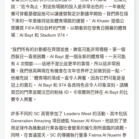
說：“迄今為止，對這些場館的投入是非常出色的。一年後配
備可穿戴基礎設施可以讓運營製定計劃儘早開始。我們將在接
下來的一年里維持這些體育場館的運營。” Al Khater 提倡公
眾購買 FIFA 阿拉伯杯的門票，以期看到在發售日開幕的體育
場：Al Bayt 和 Stadium 974。
“我們所有的計劃都在齊頭並進，脾氣可能非常積極。第一個
西裝日一直很困難，Al Bayt 是一個全新的體育場。一天可能
有 4 次間歇——這絕不是比這更早的事情，所以這非常困
難。我們很高興現在有機會在次年世界杯之前做到這一點。”
他補充說：“體育場的落成一直令人興奮，因為它們可能是皇
冠上的寶石。 Al Bayt 和 974 各具特色且令人印象深刻。請購
買您的門票並關注您的粉絲 ID。卡塔爾與巴林在 Al Bayt 的比
賽令人興奮。
許多不同的 SC 高管參加了 Leaders Meet 的活動，其中包括
Generation Amazing 項目總監 Nasser Al Khori，他談到了使
用足球作為推動該行業各國社會變革的催化劑所面臨的挑戰。
同時，在會議當天，SC 的傳播執行董事 Fatma Al Nuaimi 參