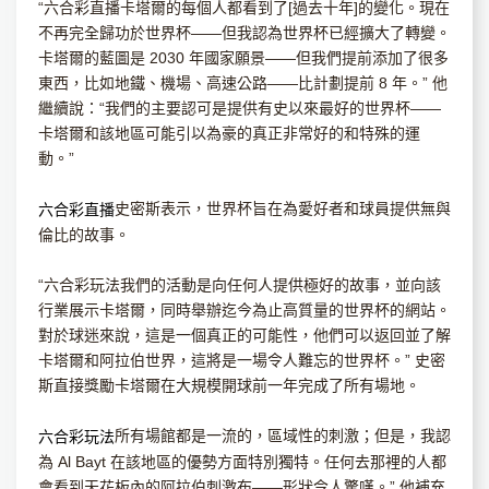
“六合彩直播卡塔爾的每個人都看到了[過去十年]的變化。現在
不再完全歸功於世界杯——但我認為世界杯已經擴大了轉變。
卡塔爾的藍圖是 2030 年國家願景——但我們提前添加了很多
東西，比如地鐵、機場、高速公路——比計劃提前 8 年。” 他
繼續說：“我們的主要認可是提供有史以來最好的世界杯——
卡塔爾和該地區可能引以為豪的真正非常好的和特殊的運
動。”
史密斯表示，世界杯旨在為愛好者和球員提供無與
六合彩直播
倫比的故事。
“六合彩玩法我們的活動是向任何人提供極好的故事，並向該
行業展示卡塔爾，同時舉辦迄今為止高質量的世界杯的網站。
對於球迷來說，這是一個真正的可能性，他們可以返回並了解
卡塔爾和阿拉伯世界，這將是一場令人難忘的世界杯。” 史密
斯直接獎勵卡塔爾在大規模開球前一年完成了所有場地。
所有場館都是一流的，區域性的刺激；但是，我認
六合彩玩法
為 Al Bayt 在該地區的優勢方面特別獨特。任何去那裡的人都
會看到天花板內的阿拉伯刺激布——形狀令人驚嘆。” 他補充