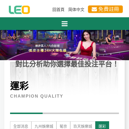
免費註冊
回首頁
简体中文
九州球版VS台灣運彩，詳細
首頁
運彩
對比分析助你選擇最佳投注平台！
運彩
CHAMPION QUALITY
全部消息
九州娛樂城
葡京
玖天娛樂城
運彩