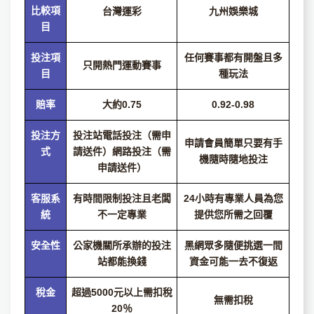
比較項
台灣運彩
九州娛樂城
目
投注項
任何賽事都有開盤且多
只開熱門運動賽事
目
種玩法
賠率
大約0.75
0.92-0.98
投注方
投注站電話投注（需申
申請會員簡單只要有手
式
請送件）網路投注（需
機隨時隨地投注
申請送件）
客服系
有時間限制投注且老闆
24小時有專業人員為您
統
不一定專業
提供您所需之回覆
安全性
公家機關所承辦的投注
黑網眾多隨便挑選一間
站都能換錢
資金可能一去不復返
稅金
超過5000元以上需扣稅
無需扣稅
20％