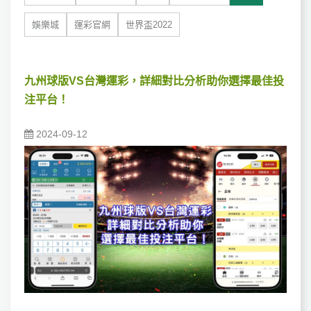
娛樂城
運彩官網
世界盃2022
九州球版VS台灣運彩，詳細對比分析助你選擇最佳投
注平台！
2024-09-12