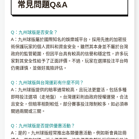
常見問題Q&A
Q：九州球版是否安全？
A：九州球版屬於國際知名的娛樂城平台，採用先進的加密技
術保護玩家的個人資料和資金安全。雖然其本身並不屬於台灣
政府的監管範圍，但因平台具有較高的信譽和穩定性，許多玩
家對其安全性給予了正面評價。不過，玩家在選擇投注平台時
仍需謹慎，並做好風險評估。
Q：九州球版與台灣運彩有什麼不同？
A：九州球版提供的賠率通常較高，且玩法更靈活，包括多種
即時投注選項（走地盤）。台灣運彩則由政府授權運營，合法
且安全，但賠率相對較低，部分賽事投注限制較多，如必須串
關過兩關或三關。
Q：九州球版是否提供優惠活動？
A：是的，九州球版經常推出各類優惠活動，例如新會員註冊