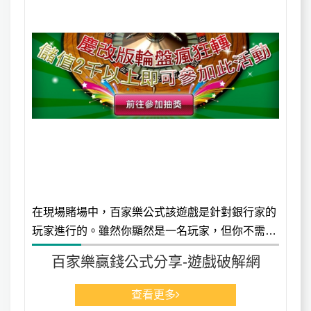
在現場賭場中，百家樂公式該遊戲是針對銀行家的
玩家進行的。雖然你顯然是一名玩家，但你不需要
在玩家區域下注。百家樂公式歡迎您打賭玩家將贏
百家樂贏錢公式分享-遊戲破解網
或者銀行家將獲勝。你也可以打賭這將是8比1的平
局
查看更多