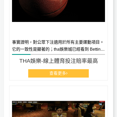
事實證明，對公眾下注適用於所有主要運動項目。
它的一致性是顯著的；tha娛樂城已經看到 Betting
Against the Public 和 運彩網站 的 Square Plays
THA娛樂-線上體育投注賠率最高
平均一直在 54%-57% 的範圍內獲勝。眾所周知，
連勝和連敗都會發生。
查看更多