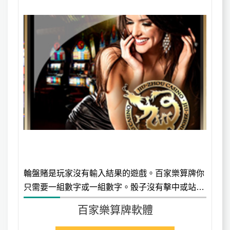
輪盤賭是玩家沒有輸入結果的遊戲。百家樂算牌你
只需要一組數字或一組數字。骰子沒有擊中或站立
或擲骰子。百家樂算牌這使得遊戲對某些人來說有
百家樂算牌軟體
點沉悶。美國人喜歡更快的遊戲，這是二十一點和
擲骰子贏得的地方