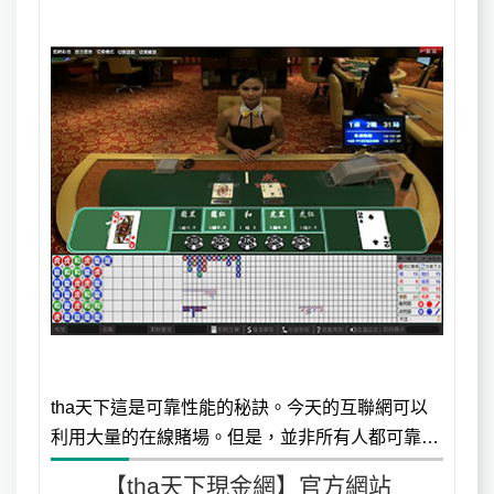
tha天下這是可靠性能的秘訣。今天的互聯網可以
利用大量的在線賭場。但是，並非所有人都可靠。
因此，必須在註冊之前對最佳賭場進行研究。
【tha天下現金網】官方網站