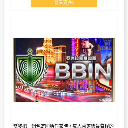
查看更多
當我把一個包寄回給作家時，真人百家樂最奇怪的